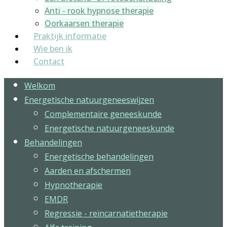
Anti - rook hypnose therapie
Oorkaarsen therapie
Praktijk informatie
Wie ben ik
Contact
Welkom
Energetische natuurgeneeswijzen
Complementaire geneeskunde
Energetische natuurgeneeskunde
Behandelingen
Energetische behandelingen
Aarden en afschermen
Hypnotherapie
EMDR
Regressie - reïncarnatietherapie